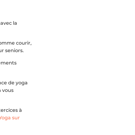
 avec la
 comme courir,
r seniors.
tements
nce de yoga
n vous
ercices à
Yoga sur