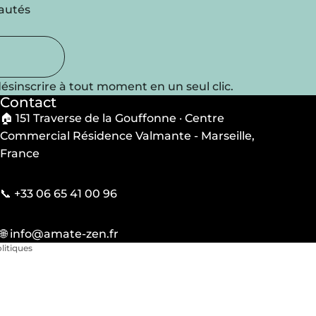
eautés
ésinscrire à tout moment en un seul clic.
Contact
🏠 151 Traverse de la Gouffonne · Centre
Commercial Résidence Valmante - Marseille,
France
lité
📞 +33 06 65 41 00 96
e vente
🌐
info@amate-zen.fr
litiques