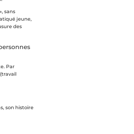
», sans
ratiqué jeune,
’usure des
 personnes
te. Par
(travail
, son histoire