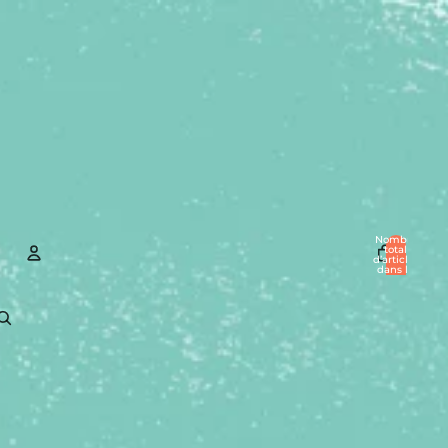
Nombre
total
d’articles
dans le
panier: 0
Compte
Autres options de connexion
Commandes
Profil