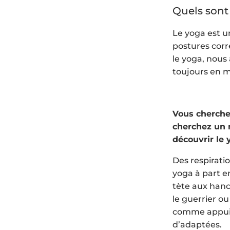
Quels sont
Le yoga est un
postures corre
le yoga, nous
toujours en 
Vous cherchez
cherchez un m
découvrir le
Des respirati
yoga à part e
tète aux hanc
le guerrier o
comme appui.
d’adaptées.