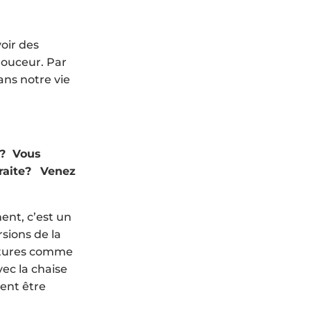
voir des
 douceur. Par
ans notre vie
n? Vous
raite?
Venez
ent, c’est un
sions de la
ostures comme
ec la chaise
ent être