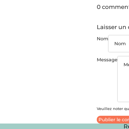
0 comment
Laisser un
Nom
Message
Veuillez noter q
Publier le c
R