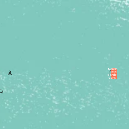
Nombre
total
d’articles
dans le
panier: 0
Compte
Autres options de connexion
Commandes
Profil