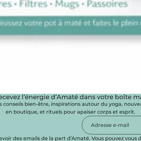
ecevez l’énergie d’Amaté dans votre boîte ma
 conseils bien-être, inspirations autour du yoga, nouv
en boutique, et rituels pour apaiser corps et esprit.
evoir des emails de la part d’Amaté. Vous pouvez vous d