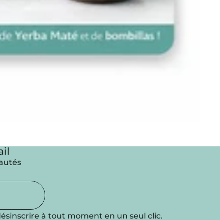
il
eautés
ésinscrire à tout moment en un seul clic.