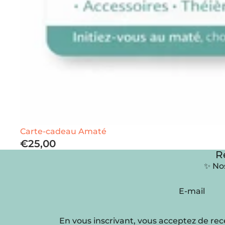
Carte-cadeau Amaté
€25,00
R
✨ Nos
E-mail
En vous inscrivant, vous acceptez de rec