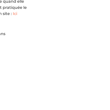
ée quand elle
t pratiquée le
site :
Ici
ans