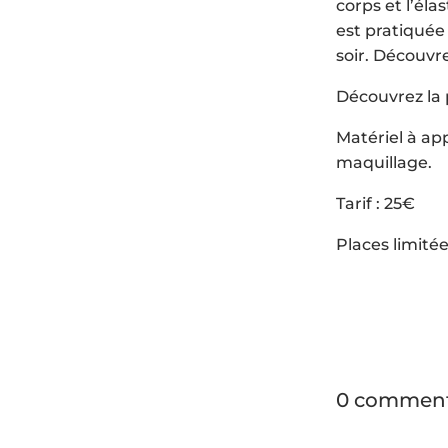
corps et l’éla
est pratiquée
soir. Découvr
Découvrez la 
Matériel à app
maquillage.
Tarif : 25€
Places limité
0 comment