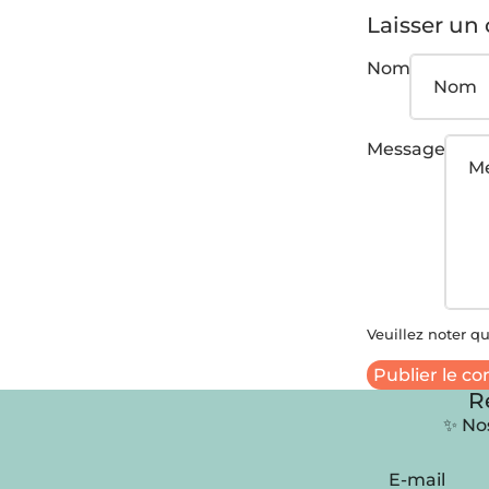
Laisser un
Nom
Message
Veuillez noter q
Publier le c
R
✨ Nos
E-mail