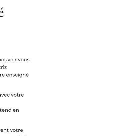
pouvoir vous
riz
tre enseigné
avec votre
étend en
ent votre