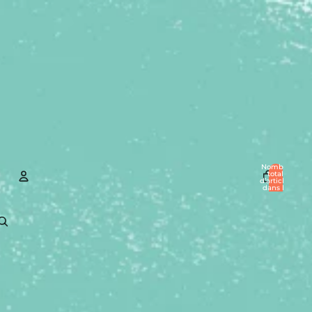
Nombre
total
d’articles
dans le
panier: 0
Compte
Autres options de connexion
Commandes
Profil